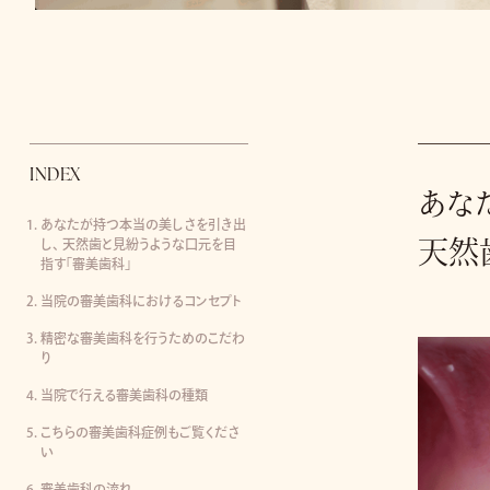
INDEX
あな
あなたが持つ本当の美しさを引き出
天然
し、 天然歯と見紛うような口元を目
指す「審美歯科」
当院の審美歯科におけるコンセプト
精密な審美歯科を行うためのこだわ
り
当院で行える審美歯科の種類
こちらの審美歯科症例もご覧くださ
い
審美歯科の流れ