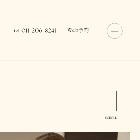
011-206-8241
Web
予約
tel
SCROLL